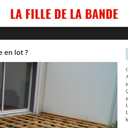
LA FILLE DE LA BANDE
 en lot ?
O
A
j
Q
p
L
L